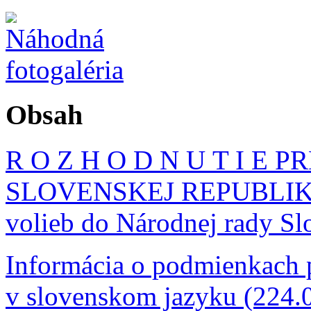
Obsah
R O Z H O D N U T I 
SLOVENSKEJ REPUBLIKY z
volieb do Národnej rady Sl
Informácia o podmienkach p
v slovenskom jazyku (224.