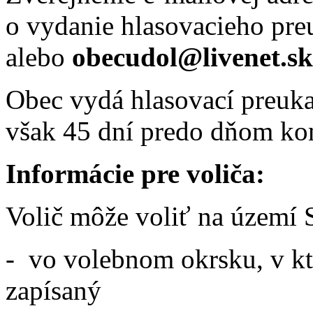
o vydanie hlasovacieho pr
alebo
obecudol@livenet.sk
Obec vydá hlasovací preuka
však 45 dní predo dňom kona
Informácie pre voliča:
Volič môže voliť na území 
- vo volebnom okrsku, v kt
zapísaný