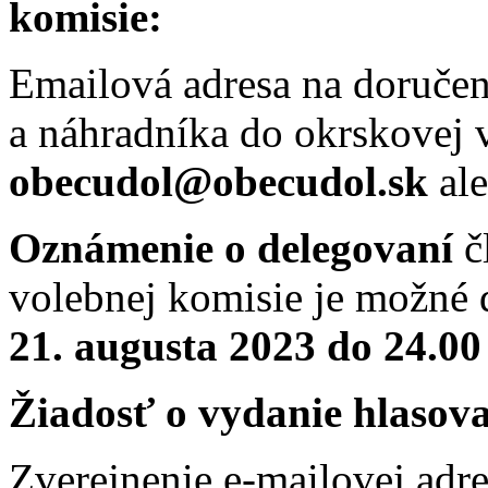
komisie:
Emailová adresa na doručen
a náhradníka
do okrskovej 
obecudol@obecudol.sk
al
Oznámenie o delegovaní
č
volebnej komisie je možné 
21. augusta 2023 do 24.00
Žiadosť o vydanie hlasov
Zverejnenie e-mailovej adre