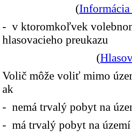
(
Informácia 
- v ktoromkoľvek volebnom
hlasovacieho preukazu
(
Hlasov
Volič môže voliť mimo územ
ak
- nemá trvalý pobyt na úze
- má trvalý pobyt na území