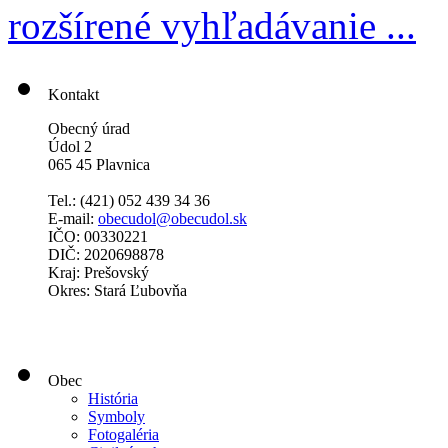
rozšírené vyhľadávanie ...
Kontakt
Obecný úrad
Údol 2
065 45 Plavnica
Tel.: (421)
052 439 34 36
E-mail:
obecudol@obecudol.sk
IČO: 00330221
DIČ: 2020698878
Kraj: Prešovský
Okres: Stará Ľubovňa
Obec
História
Symboly
Fotogaléria