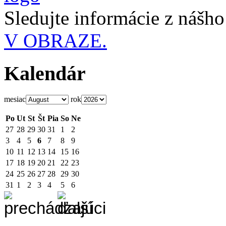
Sledujte informácie z nášh
V OBRAZE.
Kalendár
mesiac
rok
Po
Ut
St
Št
Pia
So
Ne
27
28
29
30
31
1
2
3
4
5
6
7
8
9
10
11
12
13
14
15
16
17
18
19
20
21
22
23
24
25
26
27
28
29
30
31
1
2
3
4
5
6