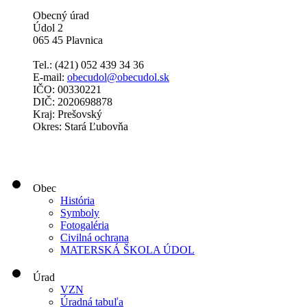
Obecný úrad
Údol 2
065 45 Plavnica
Tel.: (421)
052 439 34 36
E-mail:
obecudol@obecudol.sk
IČO: 00330221
DIČ: 2020698878
Kraj: Prešovský
Okres: Stará Ľubovňa
Obec
História
Symboly
Fotogaléria
Civilná ochrana
MATERSKÁ ŠKOLA ÚDOL
Úrad
VZN
Úradná tabuľa