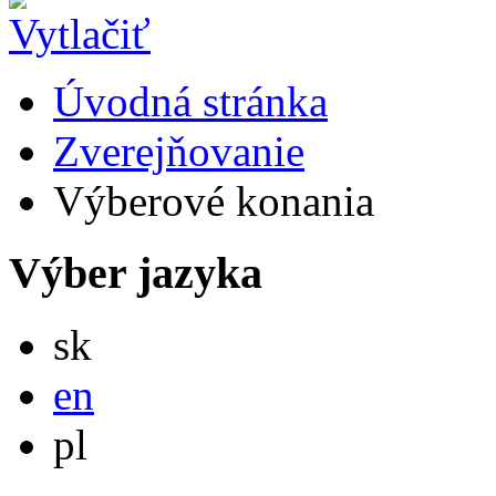
Úvodná stránka
Zverejňovanie
Výberové konania
Výber jazyka
Slovensky
sk
English
en
Po polsku
pl