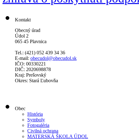
Kontakt
Obecný úrad
Údol 2
065 45 Plavnica
Tel.: (421)
052 439 34 36
E-mail:
obecudol@obecudol.sk
IČO: 00330221
DIČ: 2020698878
Kraj: Prešovský
Okres: Stará Ľubovňa
Obec
História
Symboly
Fotogaléria
Civilná ochrana
MATERSKÁ ŠKOLA ÚDOL