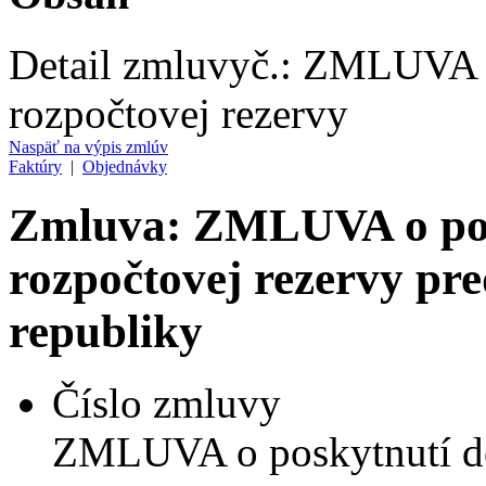
Detail zmluvy
č.:
ZMLUVA o 
rozpočtovej rezervy
Naspäť na výpis zmlúv
Faktúry
|
Objednávky
Zmluva: ZMLUVA o posk
rozpočtovej rezervy pr
republiky
Číslo zmluvy
ZMLUVA o poskytnutí dot