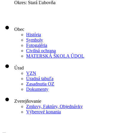
Okres: Stará Ľubovňa
Obec
História
Symboly
Fotogaléria
Civilná ochrana
MATERSKÁ ŠKOLA ÚDOL
Úrad
VZN
Úradná tabuľa
Zasadnutia OZ
Dokumenty
Zverejňovanie
Zmluvy, Faktúry, Objednávky
Výberové konania