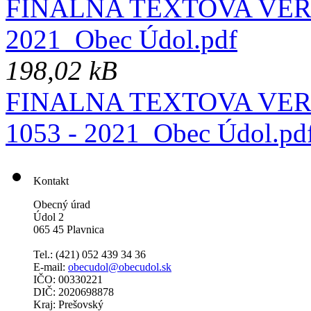
FINALNA TEXTOVA VERZI
2021_Obec Údol.pdf
198,02 kB
FINALNA TEXTOVA VERZIA
1053 - 2021_Obec Údol.pd
Kontakt
Obecný úrad
Údol 2
065 45 Plavnica
Tel.: (421)
052 439 34 36
E-mail:
obecudol@obecudol.sk
IČO: 00330221
DIČ: 2020698878
Kraj: Prešovský