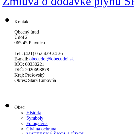
Zmluva o dodávke plynu S
Kontakt
Obecný úrad
Údol 2
065 45 Plavnica
Tel.: (421)
052 439 34 36
E-mail:
obecudol@obecudol.sk
IČO: 00330221
DIČ: 2020698878
Kraj: Prešovský
Okres: Stará Ľubovňa
Obec
História
Symboly
Fotogaléria
Civilná ochrana