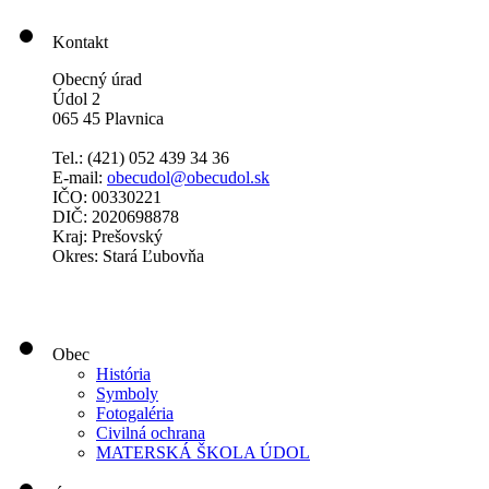
Kontakt
Obecný úrad
Údol 2
065 45 Plavnica
Tel.: (421)
052 439 34 36
E-mail:
obecudol@obecudol.sk
IČO: 00330221
DIČ: 2020698878
Kraj: Prešovský
Okres: Stará Ľubovňa
Obec
História
Symboly
Fotogaléria
Civilná ochrana
MATERSKÁ ŠKOLA ÚDOL