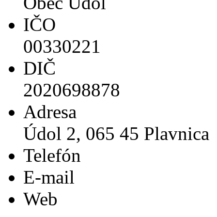
Obec Údol
IČO
00330221
DIČ
2020698878
Adresa
Údol 2, 065 45 Plavnica
Telefón
E-mail
Web