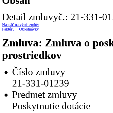
Obsah
Detail zmluvy
č.:
21-331-0
Naspäť na výpis zmlúv
Faktúry
|
Objednávky
Zmluva: Zmluva o posk
prostriedkov
Číslo zmluvy
21-331-01239
Predmet zmluvy
Poskytnutie dotácie