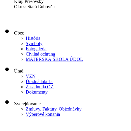
Kraj: Prešovský
Okres: Stará Ľubovňa
Obec
História
Symboly
Fotogaléria
Civilná ochrana
MATERSKÁ ŠKOLA ÚDOL
Úrad
VZN
Úradná tabuľa
Zasadnutia OZ
Dokumenty
Zverejňovanie
Zmluvy, Faktúry, Objednávky
Výberové konania