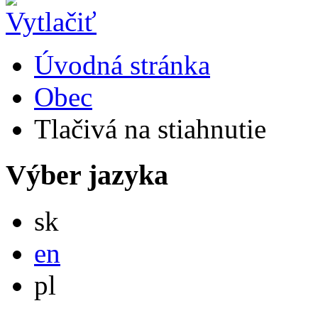
Úvodná stránka
Obec
Tlačivá na stiahnutie
Výber jazyka
Slovensky
sk
English
en
Po polsku
pl