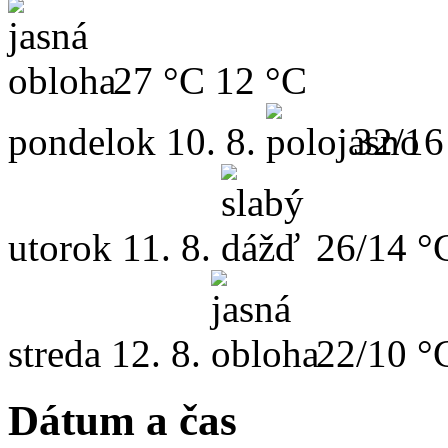
27 °C
12 °C
pondelok
10. 8.
32/16
utorok
11. 8.
26/14 °
streda
12. 8.
22/10 °
Dátum a čas