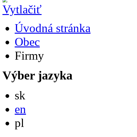
Úvodná stránka
Obec
Firmy
Výber jazyka
Slovensky
sk
English
en
Po polsku
pl