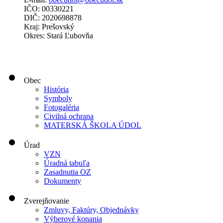
IČO: 00330221
DIČ: 2020698878
Kraj: Prešovský
Okres: Stará Ľubovňa
Obec
História
Symboly
Fotogaléria
Civilná ochrana
MATERSKÁ ŠKOLA ÚDOL
Úrad
VZN
Úradná tabuľa
Zasadnutia OZ
Dokumenty
Zverejňovanie
Zmluvy, Faktúry, Objednávky
Výberové konania