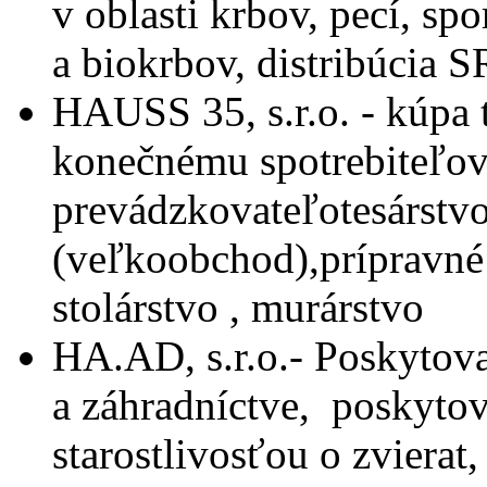
v oblasti krbov, pecí, s
a biokrbov, distribúcia S
HAUSS 35, s.r.o. -
kúpa 
konečnému spotrebiteľov
prevádzkovateľotesárstv
(veľkoobchod),prípravné p
stolárstvo , murárstvo
HA.AD, s.r.o.-
Poskytova
a záhradníctve,
poskytov
starostlivosťou o zvierat