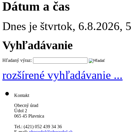
Dátum a čas
Dnes je
štvrtok
,
6.8.2026
,
5
Vyhľadávanie
Hľadaný výraz:
rozšírené vyhľadávanie ...
Kontakt
Obecný úrad
Údol 2
065 45 Plavnica
Tel.: (421)
052 439 34 36
E-mail:
obecudol@obecudol.sk