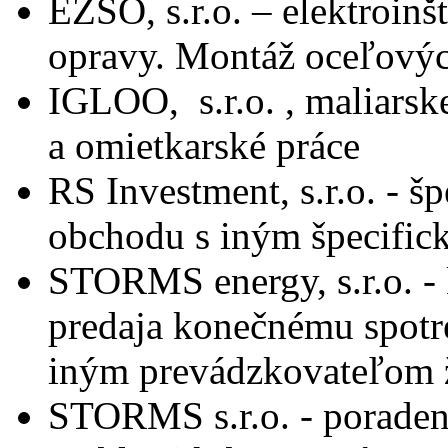
EZSO, s.r.o. – elektroinš
opravy. Montáž oceľovýc
IGLOO, s.r.o. , maliarske
a omietkarské práce
RS Investment, s.r.o. - š
obchodu s iným špecific
STORMS energy, s.r.o. - 
predaja konečnému spotr
iným prevádzkovateľom ž
STORMS s.r.o. - poradenst