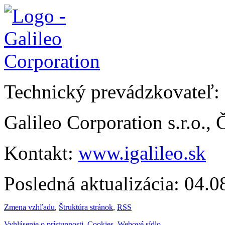
Technický prevádzkovateľ:
Galileo Corporation s.r.o.,
Kontakt:
www.igalileo.sk
Posledná aktualizácia: 04.
Zmena vzhľadu
,
Štruktúra stránok
,
RSS
Vyhlásenie o prístupnosti
,
Cookies
,
Webové sídlo