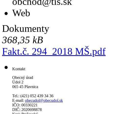
obchod@tis.sk
Web
Dokumenty
368,35 kB
Fakt.č. 294_2018 MŠ.pdf
Kontakt
Obecný úrad
Údol 2
065 45 Plavnica
Tel.: (421)
052 439 34 36
E-mail:
obecudol@obecudol.sk
IČO: 00330221
DIČ: 2020698878