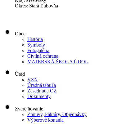
Kraj: Prešovský
Okres: Stará Ľubovňa
Obec
História
Symboly
Fotogaléria
Civilná ochrana
MATERSKÁ ŠKOLA ÚDOL
Úrad
VZN
Úradná tabuľa
Zasadnutia OZ
Dokumenty
Zverejňovanie
Zmluvy, Faktúry, Objednávky
Výberové konania