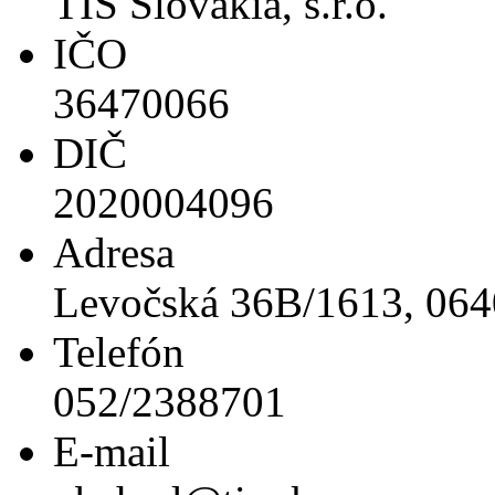
TIS Slovakia, s.r.o.
IČO
36470066
DIČ
2020004096
Adresa
Levočská 36B/1613, 064
Telefón
052/2388701
E-mail