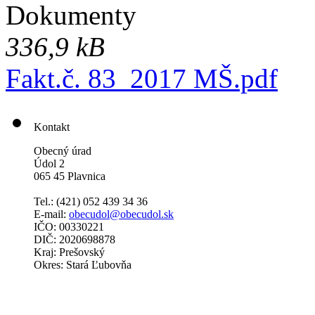
Dokumenty
336,9 kB
Fakt.č. 83_2017 MŠ.pdf
Kontakt
Obecný úrad
Údol 2
065 45 Plavnica
Tel.: (421)
052 439 34 36
E-mail:
obecudol@obecudol.sk
IČO: 00330221
DIČ: 2020698878
Kraj: Prešovský
Okres: Stará Ľubovňa