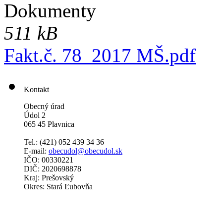
Dokumenty
511 kB
Fakt.č. 78_2017 MŠ.pdf
Kontakt
Obecný úrad
Údol 2
065 45 Plavnica
Tel.: (421)
052 439 34 36
E-mail:
obecudol@obecudol.sk
IČO: 00330221
DIČ: 2020698878
Kraj: Prešovský
Okres: Stará Ľubovňa