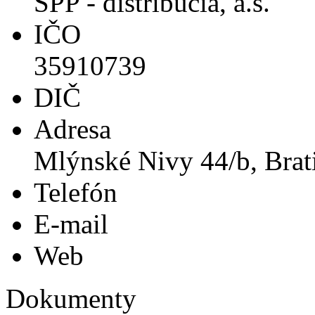
SPP - distribúcia, a.s.
IČO
35910739
DIČ
Adresa
Mlýnské Nivy 44/b, Brat
Telefón
E-mail
Web
Dokumenty