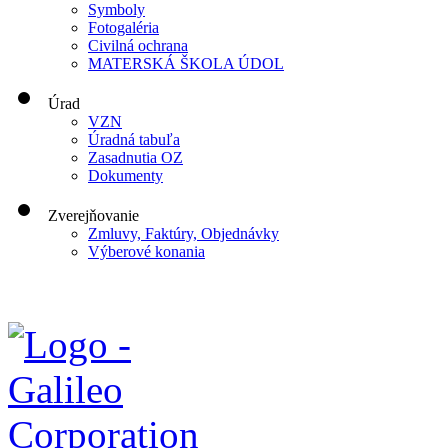
Symboly
Fotogaléria
Civilná ochrana
MATERSKÁ ŠKOLA ÚDOL
Úrad
VZN
Úradná tabuľa
Zasadnutia OZ
Dokumenty
Zverejňovanie
Zmluvy, Faktúry, Objednávky
Výberové konania