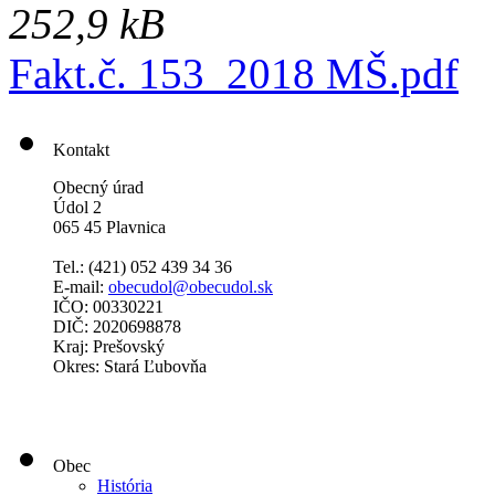
252,9 kB
Fakt.č. 153_2018 MŠ.pdf
Kontakt
Obecný úrad
Údol 2
065 45 Plavnica
Tel.: (421)
052 439 34 36
E-mail:
obecudol@obecudol.sk
IČO: 00330221
DIČ: 2020698878
Kraj: Prešovský
Okres: Stará Ľubovňa
Obec
História